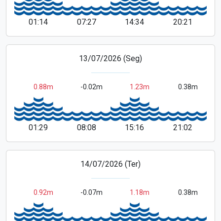
01:14
07:27
14:34
20:21
13/07/2026 (Seg)
0.88m
-0.02m
1.23m
0.38m
01:29
08:08
15:16
21:02
14/07/2026 (Ter)
0.92m
-0.07m
1.18m
0.38m