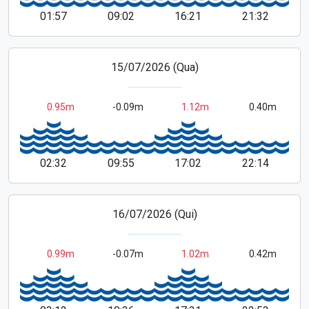
01:57
09:02
16:21
21:32
15/07/2026 (Qua)
0.95m
-0.09m
1.12m
0.40m
02:32
09:55
17:02
22:14
16/07/2026 (Qui)
0.99m
-0.07m
1.02m
0.42m