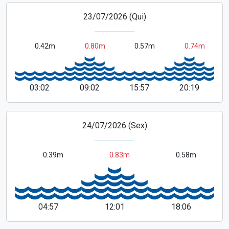
23/07/2026 (Qui)
0.42m
0.80m
0.57m
0.74m
03:02
09:02
15:57
20:19
24/07/2026 (Sex)
0.39m
0.83m
0.58m
04:57
12:01
18:06