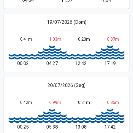
04:04
11:57
17:04
19/07/2026 (Dom)
0.41m
1.03m
0.20m
0.87m
00:02
04:27
12:42
17:19
20/07/2026 (Seg)
0.42m
0.99m
0.31m
0.85m
00:25
05:38
13:08
17:42