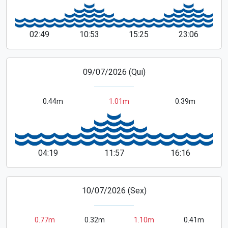
02:49
10:53
15:25
23:06
09/07/2026 (Qui)
0.44m
1.01m
0.39m
04:19
11:57
16:16
10/07/2026 (Sex)
0.77m
0.32m
1.10m
0.41m