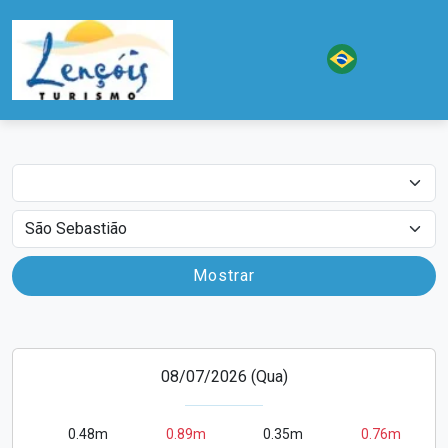
Date
City
08/07/2026 (Qua)
0.48m
0.89m
0.35m
0.76m