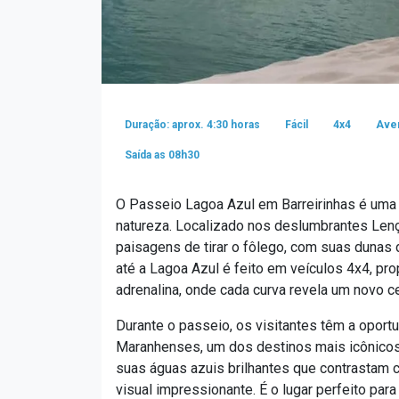
Duração: aprox. 4:30 horas
Fácil
4x4
Ave
Saída as 08h30
O Passeio Lagoa Azul em Barreirinhas é uma 
natureza. Localizado nos deslumbrantes Lenç
paisagens de tirar o fôlego, com suas dunas d
até a Lagoa Azul é feito em veículos 4x4, p
adrenalina, onde cada curva revela um novo ce
Durante o passeio, os visitantes têm a oport
Maranhenses, um dos destinos mais icônicos d
suas águas azuis brilhantes que contrastam 
visual impressionante. É o lugar perfeito par