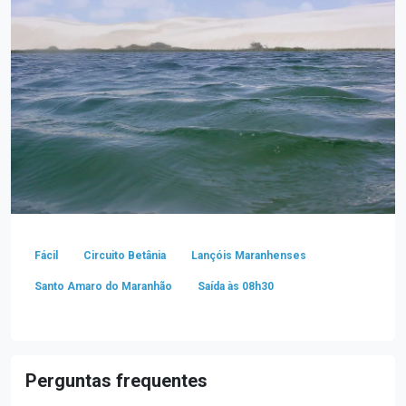
Fácil
Circuito Betânia
Lançóis Maranhenses
Santo Amaro do Maranhão
Saída às 08h30
Perguntas frequentes